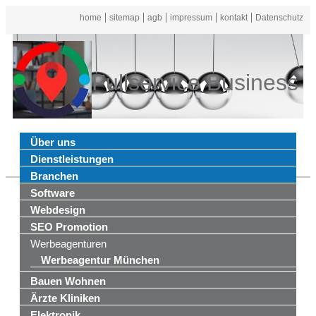
home
sitemap
agb
impressum
kontakt
Datenschutz
Fullservice Business
Über uns
Dienstleistungen
Branchen
Software
Webdesign
SEO Promotion
Werbeagenturen
Werbeagentur München
Bauen Wohnen
Ärzte Kliniken
Elektronik