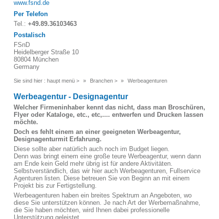
www.fsnd.de
Per Telefon
Tel.:
+49.89.36103463
Postalisch
FSnD
Heidelberger Straße 10
80804 München
Germany
Sie sind hier :
haupt menü
>
Branchen
>
Werbeagenturen
Werbeagentur - Designagentur
Welcher Firmeninhaber kennt das nicht, dass man Broschüren,
Flyer oder Kataloge, etc., etc,.... entwerfen und Drucken lassen
möchte.
Doch es fehlt einem an einer geeigneten Werbeagentur,
Designagentur
mit Erfahrung.
Diese sollte aber natürlich auch noch im Budget liegen.
Denn was bringt einem eine große teure Werbeagentur, wenn dann
am Ende kein Geld mehr übrig ist für andere Aktivitäten.
Selbstverständlich, das wir hier auch Werbeagenturen, Fullservice
Agenturen listen. Diese betreuen Sie von Beginn an mit einem
Projekt bis zur Fertigstellung.
Werbeagenturen haben ein breites Spektrum an Angeboten, wo
diese Sie unterstützen können. Je nach Art der Werbemaßnahme,
die Sie haben möchten, wird Ihnen dabei professionelle
Unterstützung geleistet.