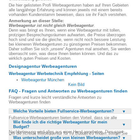
Die hier gelisteten Profi Werbeagenturen haben auf Ihren Gebieten
alle langjährige Erfahrung und können jeweils mit einem bereits
vorhanden Kundenstamm beweisen, dass sie ihr Fach verstehen.
Anmerkung an dieser Stelle:
Werbeagentur ist nicht gleich Werbeagentur
.
Denn was bringt es Ihnen, wenn eine Werbeagentur mit tollen,
protzigen Besprechungsräumen aufwarten, die Preise überzogen
hoch sind und sie die gleiche, wenn nicht noch bessere Leistung
bei kleineren Werbeagenturen zu günstigeren Preisen bekommen.
Daher sollten Sie sich „unsere“ Agenturen mal ansehen, Sie werden
überrascht sein, was diese Ihnen bieten können. Und das zu
wirklich guten Preisen und Kosten.
Designagentur Werbeagenturen
Werbeagentur Werbetechnik Empfehlung - Seiten
Werbeagentur München
Kein Bild
FAQ - Fragen und Antworten zu Werbeagenturen finden
Fragen und kurze leicht verständliche Antworten zu
Werbeagenturen finden
Welche Vorteile bieten Fullservice-Werbeagenturen?
Fullservice-Werbeagenturen bieten den Vorteil, dass sie alle
Wie finde ich die richtige Werbeagentur für mein
Aspekte eines Werbeprojekts abdecken können. Von der
Budget?
Konzeption über das Design bis hin zur Umsetzung und
Nachbetreuung wird alles aus einer Hand angeboten. Dies spart
Um die richtige Werbeagentur für Ihr Budget zu finden, sollten Sie
Zeit und sorgt für eine konsistente Markenkommunikation. Zudem
Was unterscheidet große von kleinen Werbeagenturen?
zunächst Ihre genauen Anforderungen und Ziele definieren.