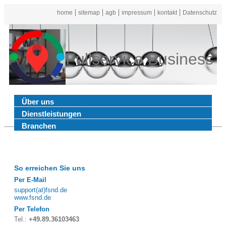
home
sitemap
agb
impressum
kontakt
Datenschutz
Fullservice Business
Über uns
Dienstleistungen
Branchen
So erreichen Sie uns
Per E-Mail
support(at)fsnd.de
www.fsnd.de
Per Telefon
Tel.:
+49.89.36103463