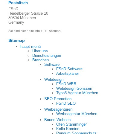
Postalisch
FSnD
Heidelberger Straße 10
80804 München
Germany
Sie sind hier :
site info
>
sitemap
Sitemap
haupt menü
Über uns
Dienstleistungen
Branchen
Software
FSnD Software
Arbeitsplaner
Webdesign
FSnD WEB
Webdesign Gorissen
Typo3 Agentur München
SEO Promotion
FSnD SEO
Werbeagenturen
Werbeagentur München
Bauen Wohnen
Ofen Stamminger
Kolla Kamine
Rundum Sonnenschutz