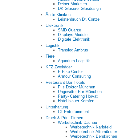
Deiner Markisen
DK Glaserei Glasdesign
Ärzte Kliniken
Leistenbruch Dr. Conze
Elektronik
SMD Quarze
Displays Module
Digitale Elektronik
Logistik
Translog Ambrus
Tiere
Aquarium Logistik
KFZ Zweiräder
E-Bike Center
Armour Consulting
Restaurant Bar Hotels
Pils Doktor München
Ungewitter Bar München
Party- Catering Horvat
Hotel blauer Karpfen
Unterhaltung
CL Entertainment
Druck & Print Firmen
Werbetechnik Dachau
Werbetechnik Karlsfeld
Werbetechnik Altomünster
Werbetechnik Bergkirchen