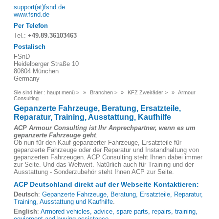
support(at)fsnd.de
www.fsnd.de
Per Telefon
Tel.:
+49.89.36103463
Postalisch
FSnD
Heidelberger Straße 10
80804 München
Germany
Sie sind hier :
haupt menü
>
Branchen
>
KFZ Zweiräder
>
Armour
Consulting
Gepanzerte Fahrzeuge, Beratung, Ersatzteile,
Reparatur, Training, Ausstattung, Kaufhilfe
ACP Armour Consulting ist Ihr Anprechpartner, wenn es um
gepanzerte Fahrzeuge geht
.
Ob nun für den Kauf gepanzerter Fahrzeuge, Ersatzteile für
gepanzerte Fahrzeuge oder der Reparatur und Instandhaltung von
gepanzerten Fahrzeugen. ACP Consulting steht Ihnen dabei immer
zur Seite. Und das Weltweit. Natürlich auch für Training und der
Ausstattung - Sonderzubehör steht Ihnen ACP zur Seite.
ACP Deutschland direkt auf der Webseite Kontaktieren:
Deutsch
:
Gepanzerte Fahrzeuge, Beratung, Ersatzteile, Reparatur,
Training, Ausstattung und Kaufhilfe
.
English
:
Armored vehicles, advice, spare parts, repairs, training,
equipment and buying assistance
.