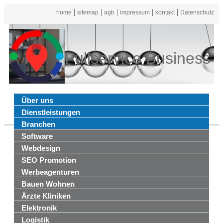
home
sitemap
agb
impressum
kontakt
Datenschutz
Fullservice Business
Über uns
Dienstleistungen
Branchen
Software
Webdesign
SEO Promotion
Werbeagenturen
Bauen Wohnen
Ärzte Kliniken
Elektronik
Logistik